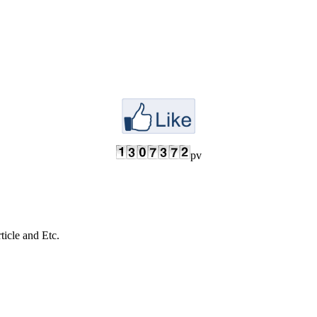
pv
cle and Etc.