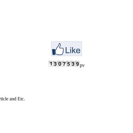
pv
cle and Etc.