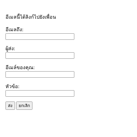
อีเมลนี้ได้ลิงก์ไปยังเพื่อน
อีเมลถึง:
ผู้ส่ง:
อีเมล์ของคุณ:
หัวข้อ:
ส่ง
ยกเลิก